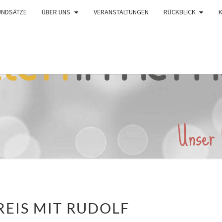
UNDSÄTZE
ÜBER UNS
VERANSTALTUNGEN
RÜCKBLICK
SINGKREIS
REIS MIT RUDOLF
MIT
RUDOLF