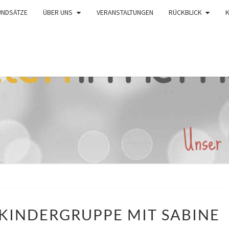
UNDSÄTZE
ÜBER UNS
VERANSTALTUNGEN
RÜCKBLICK
SPIEL
 KINDERGRUPPE MIT SABINE
UND
SPASS