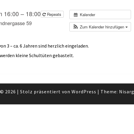
KINDERGRUPPE
MIT
m 16:00 – 18:00
Repeats
Kalender
SABINE
andnergasse 59
Zum Kalender hinzufügen
on 3 – ca. 6 Jahren sind herzlich eingeladen.
werden kleine Schultüten gebastelt.
© 2026
|
Stolz präsentiert von
WordPress
|
Theme:
Nisar