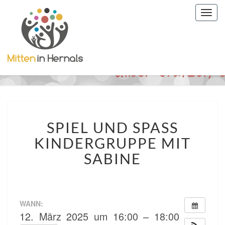
Togg
navig
SPIEL
SPIEL UND SPASS
UND
SPASS
KINDERGRUPPE MIT
KINDERGRUPPE
SABINE
MIT
SABINE
WANN:
12. März 2025 um 16:00 – 18:00