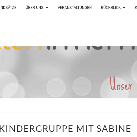
UNDSÄTZE
ÜBER UNS
VERANSTALTUNGEN
RÜCKBLICK
SPIEL
 KINDERGRUPPE MIT SABINE
UND
SPASS