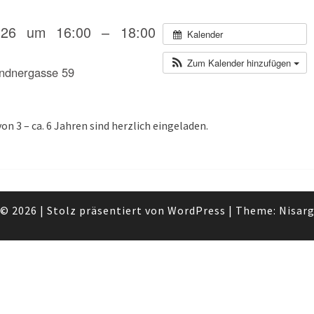
KINDERGRUPPE
MIT
026 um 16:00 – 18:00
Kalender
SABINE
Zum Kalender hinzufügen
andnergasse 59
on 3 – ca. 6 Jahren sind herzlich eingeladen.
© 2026
|
Stolz präsentiert von
WordPress
|
Theme:
Nisar