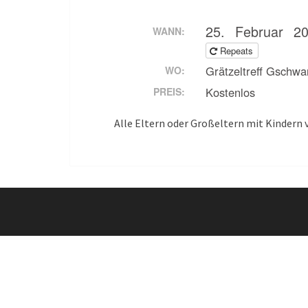
25. Februar 2
WANN:
Repeats
Grätzeltreff Gschw
WO:
Kostenlos
PREIS:
Alle Eltern oder Großeltern mit Kindern v