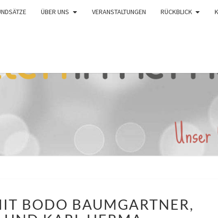
UNDSÄTZE
ÜBER UNS
VERANSTALTUNGEN
RÜCKBLICK
SPIELEABEND
MIT BODO BAUMGARTNER,
MIT
BODO