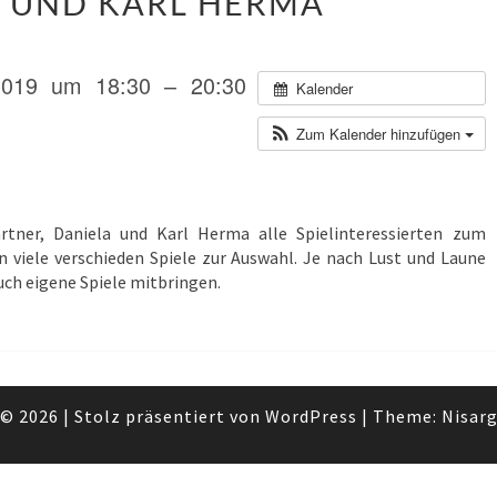
 UND KARL HERMA
BAUMGARTNER,
DANIELA
UND
2019 um 18:30 – 20:30
KARL
Kalender
HERMA
Zum Kalender hinzufügen
ner, Daniela und Karl Herma alle Spielinteressierten zum
 viele verschieden Spiele zur Auswahl. Je nach Lust und Laune
uch eigene Spiele mitbringen.
© 2026
|
Stolz präsentiert von
WordPress
|
Theme:
Nisar