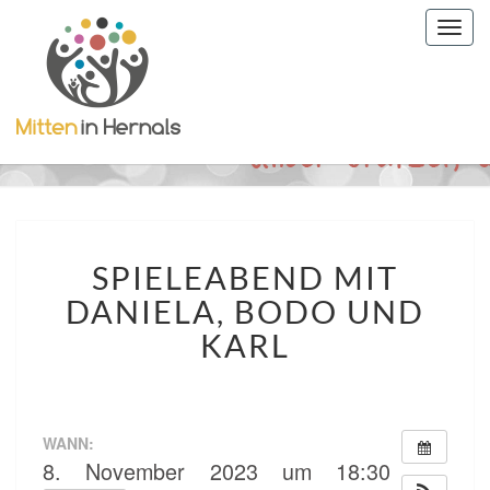
Togg
navig
SPIELEABEND
SPIELEABEND MIT
MIT
DANIELA,
DANIELA, BODO UND
BODO
KARL
UND
KARL
WANN:
8. November 2023 um 18:30