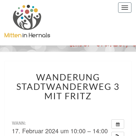
Togg
navig
WANDERUNG
WANDERUNG
STADTWANDERWEG
3
STADTWANDERWEG 3
MIT
MIT FRITZ
FRITZ
WANN:
17. Februar 2024 um 10:00 – 14:00