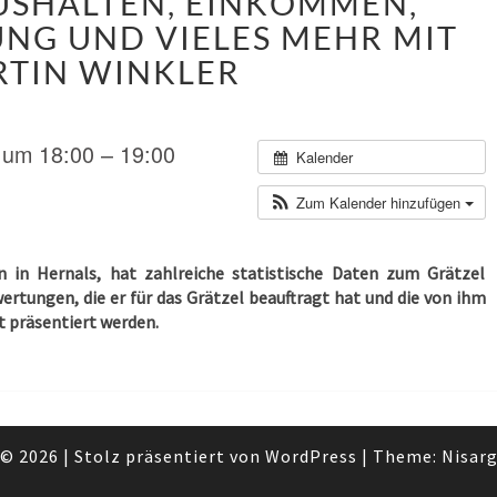
USHALTEN, EINKOMMEN,
GRÄTZEL?“
UNG UND VIELES MEHR MIT
–
STATISTISCHE
TIN WINKLER
DATEN
ZU
HAUSHALTEN,
 um 18:00 – 19:00
Kalender
EINKOMMEN,
ALTERSVERTEILUNG
Zum Kalender hinzufügen
UND
VIELES
MEHR
n in Hernals, hat zahlreiche statistische Daten zum Grätzel
MIT
rtungen, die er für das Grätzel beauftragt hat und die von ihm
MARTIN
t präsentiert werden.
WINKLER
© 2026
|
Stolz präsentiert von
WordPress
|
Theme:
Nisar