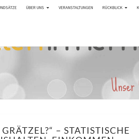
UNDSÄTZE
ÜBER UNS
VERANSTALTUNGEN
RÜCKBLICK
„WER
GRÄTZEL?“ – STATISTISCHE
WOHNT
IM