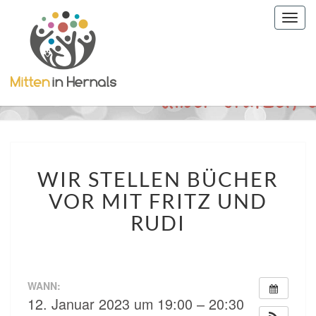
Togg
navig
WIR
WIR STELLEN BÜCHER
STELLEN
BÜCHER
VOR MIT FRITZ UND
VOR
RUDI
MIT
FRITZ
UND
RUDI
WANN:
12. Januar 2023 um 19:00 – 20:30