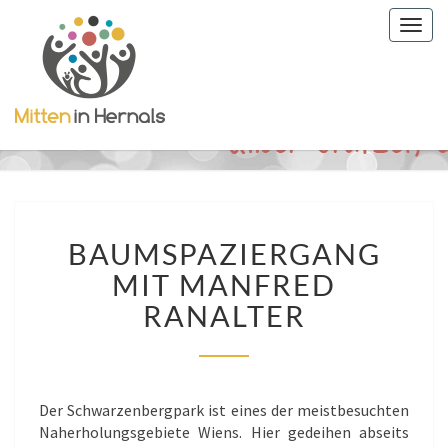
Togg
navig
BAUMSPAZIERGANG
BAUMSPAZIERGANG
MIT
MANFRED
MIT MANFRED
RANALTER
RANALTER
Der Schwarzenbergpark ist eines der meistbesuchten
Naherholungsgebiete Wiens. Hier gedeihen abseits