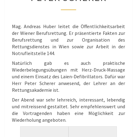
BERUFSRETTUNG
MIT
ANDREAS
HUBER
Mag. Andreas Huber leitet die Öffentlichkeitsarbeit
UND
der Wiener Berufsrettung. Er präsentierte Fakten zur
PETER
Berufsrettung und zur Organisation des
SCHERER
Rettungsdienstes in Wien sowie zur Arbeit in der
Notrufleitstelle 144.
Natürlich gab es auch praktische
Wiederbelegungsübungen mit Herz-Druck-Massage
und einem Einsatz des Laien-Defibrillators. Dafür war
Herr Peter Scherer anwesend, der Lehrer an der
Rettungsakademie ist.
Der Abend war sehr lehrreich, interessant, lebendig
und mitreissend gestaltet. Sehr empfehlenswert und
die Vortragenden haben eine Möglichkeit zur
Wiederholung angeboten.