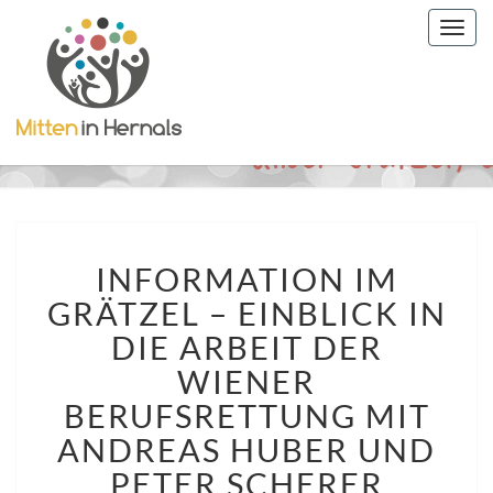
Togg
navig
INFORMATION
INFORMATION IM
IM
GRÄTZEL
GRÄTZEL – EINBLICK IN
–
DIE ARBEIT DER
EINBLICK
IN
WIENER
DIE
BERUFSRETTUNG MIT
ARBEIT
ANDREAS HUBER UND
DER
WIENER
PETER SCHERER