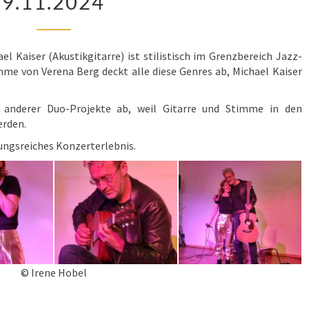
9.11.2024
AM
9.11.2024
l Kaiser (Akustikgitarre) ist stilistisch im Grenzbereich Jazz-
mme von Verena Berg deckt alle diese Genres ab, Michael Kaiser
 anderer Duo-Projekte ab, weil Gitarre und Stimme in den
erden.
ungsreiches Konzerterlebnis.
© Irene Hobel