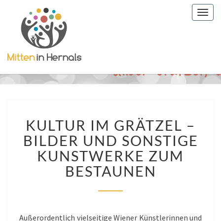
Togg
navig
KULTUR
KULTUR IM GRÄTZEL –
IM
GRÄTZEL
BILDER UND SONSTIGE
–
KUNSTWERKE ZUM
BILDER
UND
BESTAUNEN
SONSTIGE
KUNSTWERKE
ZUM
BESTAUNEN
Außerordentlich vielseitige Wiener Künstlerinnen und