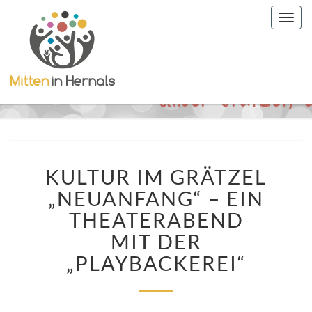
Togg
navig
KULTUR
KULTUR IM GRÄTZEL
IM
GRÄTZEL
„NEUANFANG“ – EIN
„NEUANFANG“
THEATERABEND
–
EIN
MIT DER
THEATERABEND
„PLAYBACKEREI“
MIT
DER
„PLAYBACKEREI“