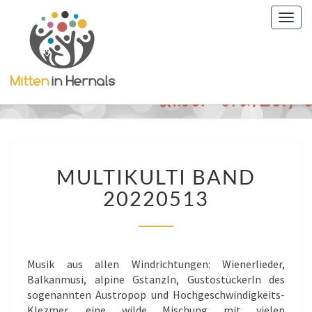
Togg
navig
MULTIKULTI
MULTIKULTI BAND
BAND
20220513
20220513
Musik aus allen Windrichtungen: Wienerlieder,
Balkanmusi, alpine Gstanzln, Gustostückerln des
sogenannten Austropop und Hochgeschwindigkeits-
Klezmer, eine wilde Mischung mit vielen