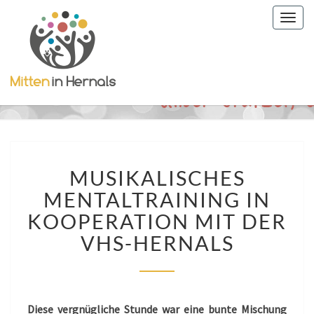
Togg
navig
MUSIKALISCHES
MUSIKALISCHES
MENTALTRAINING
IN
MENTALTRAINING IN
KOOPERATION
KOOPERATION MIT DER
MIT
DER
VHS-HERNALS
VHS-
HERNALS
Diese vergnügliche Stunde war eine bunte Mischung