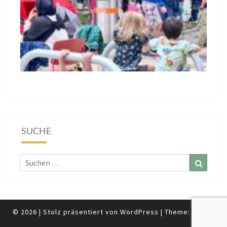
SUCHE
Suchen
Suchen
nach:
© 2026
|
Stolz präsentiert von
WordPress
|
Theme:
Nisarg