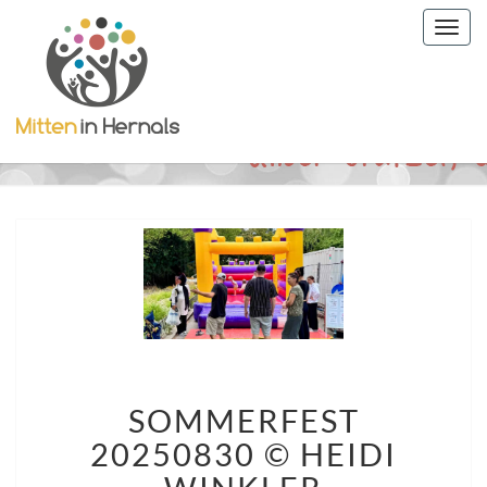
Togg
navig
SOMMERFEST
SOMMERFEST
20250830
©
20250830 © HEIDI
HEIDI