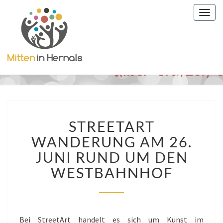
Togg
navig
STREETART
STREETART
WANDERUNG
AM
WANDERUNG AM 26.
26.
JUNI RUND UM DEN
JUNI
RUND
WESTBAHNHOF
UM
DEN
WESTBAHNHOF
Bei StreetArt handelt es sich um Kunst im