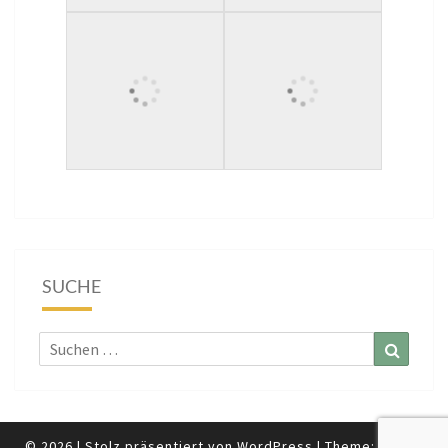
SUCHE
Suchen
Suchen
nach:
© 2026
|
Stolz präsentiert von
WordPress
|
Theme:
Nisarg