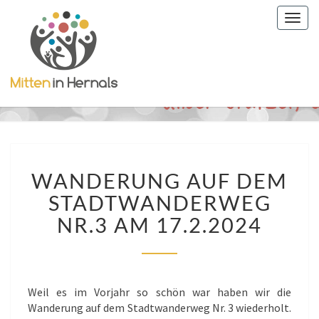
Togg
navig
WANDERUNG
WANDERUNG AUF DEM
AUF
DEM
STADTWANDERWEG
STADTWANDERWEG
NR.3 AM 17.2.2024
NR.3
AM
17.2.2024
Weil es im Vorjahr so schön war haben wir die
Wanderung auf dem Stadtwanderweg Nr. 3 wiederholt.